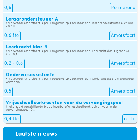
0,6
Purmerend
Leraarondersteuner A
Vrije School Amersfoort is per 1 augustus op zoek naar een: leraarondersteuner A 24 uur
- 0,6 ft...
0,6 fte
Amersfoort
Leerkracht klas 4
Vrije School Amersfoort is per 1 augustus op zoek naar een: Leekracht klas 4 (groep 6)
0,2 - 0,6...
0,2 - 0,6
Amersfoort
Onderwijsassistente
Vrije School Amersfoort is per 1 augustus op zoek naar een: Onderwijsassistent (vanwege
vervangin...
0,5
Amersfoort
Vrijeschoolleerkrachten voor de vervangingspool
Ithaka zoekt verschillende breed inzetbare Vrijeschoolleerkrachten voor in de
vervangingspool O...
0,4 fte
n.t.b.
Laatste nieuws