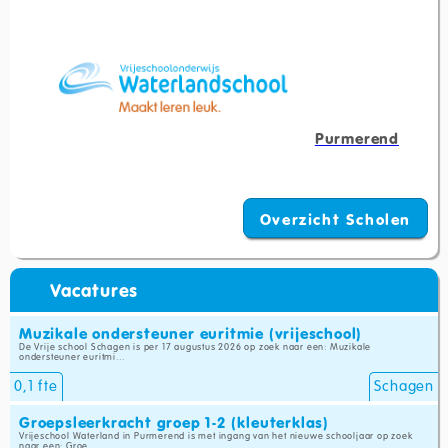
Purmerend
Overzicht Scholen
Vacatures
Muzikale ondersteuner euritmie (vrijeschool)
De Vrije school Schagen is per 17 augustus 2026 op zoek naar een: Muzikale
ondersteuner euritmi...
0,1 fte
Schagen
Groepsleerkracht groep 1-2 (kleuterklas)
Vrijeschool Waterland in Purmerend is met ingang van het nieuwe schooljaar op zoek
naar een: Groe...