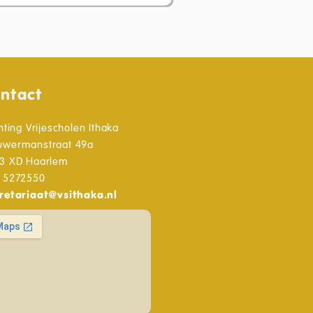
ntact
hting Vrijescholen Ithaka
wermanstraat 49a
3 XD Haarlem
 5272550
retariaat
@
vsithaka.nl