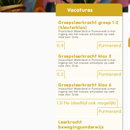
Vacatures
Groepsleerkracht groep 1-2
(kleuterklas)
Vrijeschool Waterland in Purmerend is met
ingang van het nieuwe schooljaar op zoek
naar een: Groe...
0,4
Purmerend
Groepsleerkracht klas 2
Vrijeschool Waterland in Purmerend is met
ingang van het nieuwe schooljaar op zoek
naar een: Groe...
0,2
Purmerend
Groepsleerkracht klas 6
Vrijeschool Waterland in Purmerend is met
ingang van het nieuwe schooljaar op zoek
naar een: Groe...
1,0 fte (deeltijd ook mogelijk)
Purmerend
Leerkracht
bewegingsonderwijs