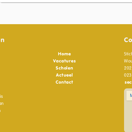
en
Co
Home
Stic
Vacatures
Wou
Scholen
202
Actueel
023
Contact
sec
is
an
n