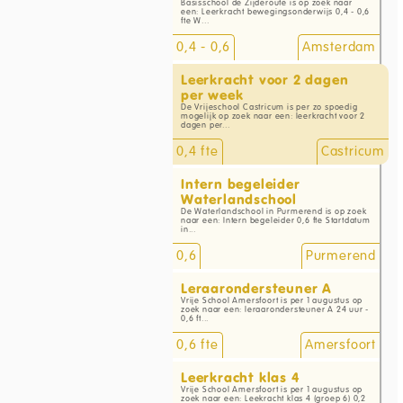
Basisschool de Zijderoute is op zoek naar
een: Leerkracht bewegingsonderwijs 0,4 - 0,6
fte W...
0,4 - 0,6
Amsterdam
Leerkracht voor 2 dagen
per week
De Vrijeschool Castricum is per zo spoedig
mogelijk op zoek naar een: leerkracht voor 2
dagen per...
0,4 fte
Castricum
Intern begeleider
Waterlandschool
De Waterlandschool in Purmerend is op zoek
naar een: Intern begeleider 0,6 fte Startdatum
in...
0,6
Purmerend
Leraarondersteuner A
Vrije School Amersfoort is per 1 augustus op
zoek naar een: leraarondersteuner A 24 uur -
0,6 ft...
0,6 fte
Amersfoort
Leerkracht klas 4
Vrije School Amersfoort is per 1 augustus op
zoek naar een: Leekracht klas 4 (groep 6) 0,2