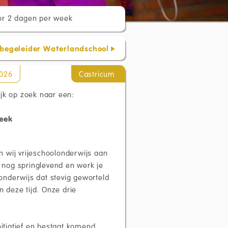
or 2 dagen per week
 begeleider Waterlandschool
2026
Castricum
ijk op zoek naar een:
week
 wij vrijeschoolonderwijs aan
t nog springlevend en werk je
onderwijs dat stevig geworteld
n deze tijd. Onze drie
nitiatief en bestaat komend