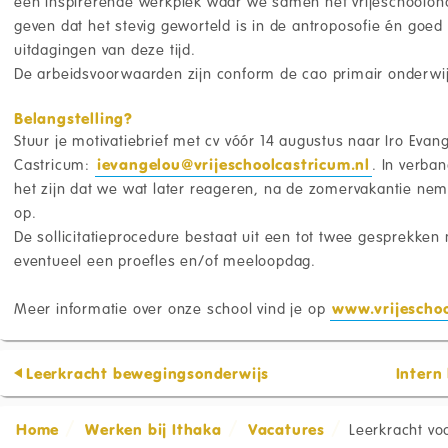
een inspirerende werkplek waar we samen het vrijeschoolon
geven dat het stevig geworteld is in de antroposofie én goed 
uitdagingen van deze tijd.
De arbeidsvoorwaarden zijn conform de cao primair onderwij
Belangstelling?
Stuur je motivatiebrief met cv vóór 14 augustus naar Iro Evang
Castricum:
ievangelou@vrijeschoolcastricum.nl
. In verba
het zijn dat we wat later reageren, na de zomervakantie nem
op.
De sollicitatieprocedure bestaat uit een tot twee gesprekken
eventueel een proefles en/of meeloopdag.
Meer informatie over onze school vind je op
www.vrijescho
Leerkracht bewegingsonderwijs
Intern
Home
Werken bij Ithaka
Vacatures
Leerkracht vo