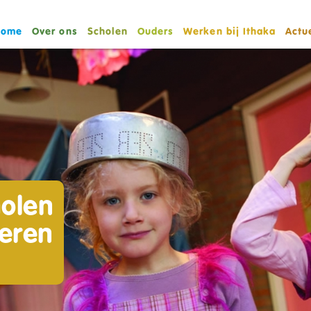
Home
Over ons
Scholen
Ouders
Werken bij Ithaka
Actu
holen
deren