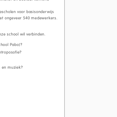
ijescholen voor basisonderwijs
 met ongeveer 540 medewerkers.
nze school wil verbinden.
chool Pabo)?
ntroposofie?
s en muziek?