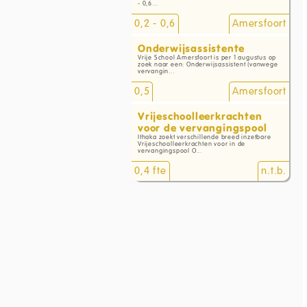
- 0,6...
0,2 - 0,6
Amersfoort
Onderwijsassistente
Vrije School Amersfoort is per 1 augustus op
zoek naar een: Onderwijsassistent (vanwege
vervangin...
0,5
Amersfoort
Vrijeschoolleerkrachten
voor de vervangingspool
Ithaka zoekt verschillende breed inzetbare
Vrijeschoolleerkrachten voor in de
vervangingspool O...
0,4 fte
n.t.b.