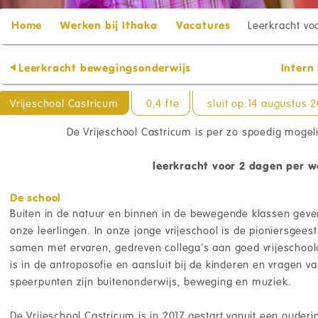
Home
Werken bij Ithaka
Vacatures
Leerkracht vo
Leerkracht bewegingsonderwijs
Intern
Vrijeschool Castricum
0,4 fte
sluit op:14 augustus 
De Vrijeschool Castricum is per zo spoedig mogel
leerkracht voor 2 dagen per 
De school
Buiten in de natuur en binnen in de bewegende klassen geven
onze leerlingen. In onze jonge vrijeschool is de pioniersgees
samen met ervaren, gedreven collega’s aan goed vrijeschool
is in de antroposofie en aansluit bij de kinderen en vragen va
speerpunten zijn buitenonderwijs, beweging en muziek.
De Vrijeschool Castricum is in 2017 gestart vanuit een ouderi