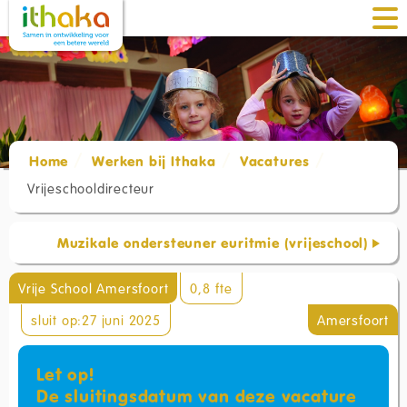
Home
Werken bij Ithaka
Vacatures
Vrijeschooldirecteur
Muzikale ondersteuner euritmie (vrijeschool)
Vrije School Amersfoort
0,8 fte
sluit op:27 juni 2025
Amersfoort
Let op!
De sluitingsdatum van deze vacature