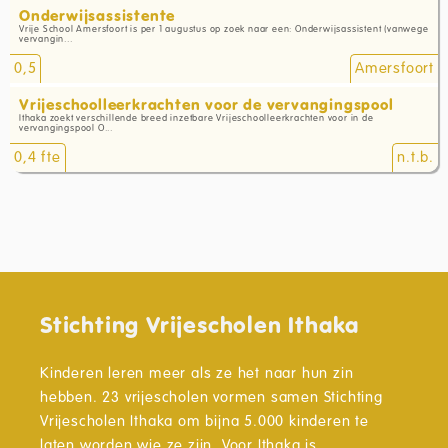
Onderwijsassistente
Vrije School Amersfoort is per 1 augustus op zoek naar een: Onderwijsassistent (vanwege
vervangin...
0,5
Amersfoort
Vrijeschoolleerkrachten voor de vervangingspool
Ithaka zoekt verschillende breed inzetbare Vrijeschoolleerkrachten voor in de
vervangingspool O...
0,4 fte
n.t.b.
Stichting Vrijescholen Ithaka
Kinderen leren meer als ze het naar hun zin
hebben. 23 vrijescholen vormen samen Stichting
Vrijescholen Ithaka om bijna 5.000 kinderen te
laten worden wie ze zijn. Voor Ithaka is